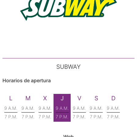
SUBWAY
Horarios de apertura
L
M
X
J
V
S
D
9 A.M.
9 A.M.
9 A.M.
9 A.M.
9 A.M.
9 A.M.
9 A.M.
7 P.M.
7 P.M.
7 P.M.
7 P.M.
7 P.M.
7 P.M.
7 P.M.
Web