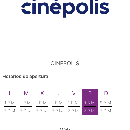
CINÉPOLIS
Horarios de apertura
L
M
X
J
V
S
D
1 P.M.
1 P.M.
1 P.M.
1 P.M.
1 P.M.
9 A.M.
9 A.M.
7 P.M.
7 P.M.
7 P.M.
7 P.M.
7 P.M.
7 P.M.
7 P.M.
Web