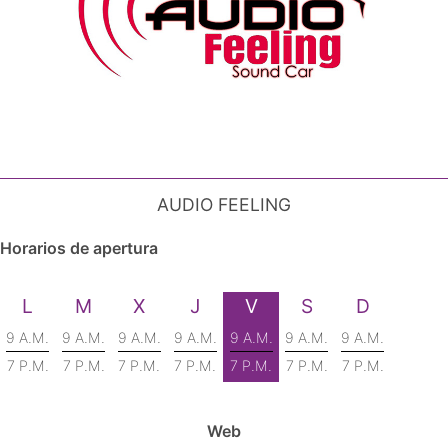
AUDIO FEELING
Horarios de apertura
L
M
X
J
V
S
D
9 A.M.
9 A.M.
9 A.M.
9 A.M.
9 A.M.
9 A.M.
9 A.M.
7 P.M.
7 P.M.
7 P.M.
7 P.M.
7 P.M.
7 P.M.
7 P.M.
Web